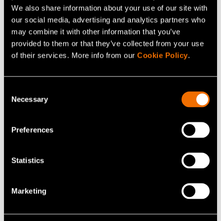
We also share information about your use of our site with
Ota yhteyttä
our social media, advertising and analytics partners who
may combine it with other information that you’ve
Laita viesti henkilölle Jaakko
provided to them or that they’ve collected from your use
Asikainen ja löydä uusia
of their services. More info from our
Cookie Policy
.
oivalluksia ja ratkaisuja.
Consent
Ota yhteyttä
Necessary
Selection
Preferences
Kumppanisi kestävään
Statistics
kasvuun
Marketing