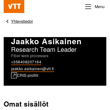
Hyppää
Menu
Beyond
pääsisältöön
the
Yhteystiedot
obvious
Jaakko Asikainen
Research Team Leader
Fiber web processes
+358408207164
jaakko.asikainen@vtt.fi
CRIS-profiili
Omat sisällöt