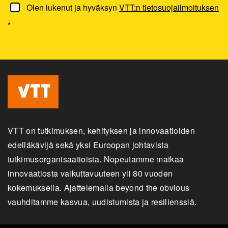
Olen lukenut ja hyväksyn
VTT:n tietosuojailmoituksen
*
VTT on tutkimuksen, kehityksen ja innovaatioiden
edelläkävijä sekä yksi Euroopan johtavista
tutkimusorganisaatioista. Nopeutamme matkaa
innovaatiosta vaikuttavuuteen yli 80 vuoden
kokemuksella. Ajattelemalla beyond the obvious
vauhditamme kasvua, uudistumista ja resilienssiä.