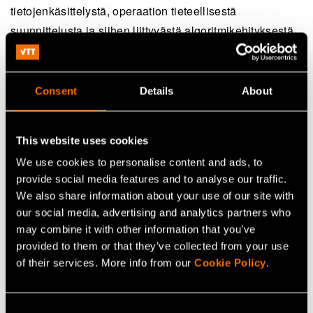
tietojenkäsittelystä, operaation tieteellisestä
suunnittelusta ja siihen liittyvästä algoritmikehityksestä,
jotta ollaan valmiina keräämään kaikki olennainen data
sitten, kun luotain pääsee perille Didymos-asteroidille.
Consent
Details
About
“Avaruudessa laitteistoa ei enää voi korjata, ja toiminta-
aika perillä on vain joitakin viikkoja. Siksi huolellinen
This website uses cookies
testaus ja datankeruun suunnittelu ovat ensisijaisen
tärkeitä, jotta laitteet täyttävät tieteelliset vaatimukset ja
We use cookies to personalise content and ads, to
provide social media features and to analyse our traffic.
saamme asteroidista kaiken tarvittavan datan oikeassa
We also share information about your use of our site with
muodossa”, työaikansa Aalto-yliopiston ja Helsingin
our social media, advertising and analytics partners who
yliopiston kesken jakava Tomas Kohout kertoo.
may combine it with other information that you’ve
provided to them or that they’ve collected from your use
Hyperspektrikameroita voidaan tulevaisuudessa käyttää
of their services. More info from our
Cookie Policy
.
myös miehitetyillä avaruuslennoilla vesimuodostumien
tunnistamiseen taivaankappaleiden pinnalta.
Consent