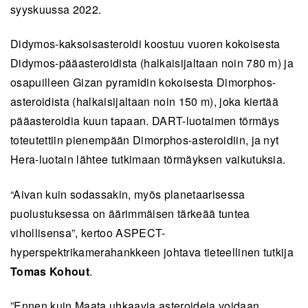
syyskuussa 2022.
Didymos-kaksoisasteroidi koostuu vuoren kokoisesta
Didymos-pääasteroidista (halkaisijaltaan noin 780 m) ja
osapuilleen Gizan pyramidin kokoisesta Dimorphos-
asteroidista (halkaisijaltaan noin 150 m), joka kiertää
pääasteroidia kuun tapaan. DART-luotaimen törmäys
toteutettiin pienempään Dimorphos-asteroidiin, ja nyt
Hera-luotain lähtee tutkimaan törmäyksen vaikutuksia.
“Aivan kuin sodassakin, myös planetaarisessa
puolustuksessa on äärimmäisen tärkeää tuntea
vihollisensa”, kertoo ASPECT-
hyperspektrikamerahankkeen johtava tieteellinen tutkija
Tomas Kohout
.
”Ennen kuin Maata uhkaavia asteroideja voidaan