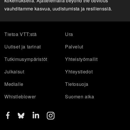
kokemuksella. Ajattelemalla beyond the obvious
vauhditamme kasvua, uudistumista ja resilienssiä.
Tietoa VTT:stä
Ura
Uutiset ja tarinat
Palvelut
Tutkimusympäristöt
Yhteistyömallit
Julkaisut
Yhteystiedot
Medialle
Tietosuoja
Whistleblower
Suomen aika