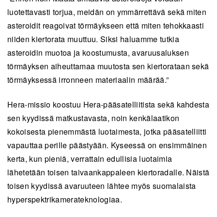
luotettavasti torjua, meidän on ymmärrettävä sekä miten
asteroidit reagoivat törmäykseen että miten tehokkaasti
niiden kiertorata muuttuu. Siksi haluamme tutkia
asteroidin muotoa ja koostumusta, avaruusaluksen
törmäyksen aiheuttamaa muutosta sen kiertorataan sekä
törmäyksessä irronneen materiaalin määrää.”
Hera-missio koostuu Hera-pääsatelliitista sekä kahdesta
sen kyydissä matkustavasta, noin kenkälaatikon
kokoisesta pienemmästä luotaimesta, jotka pääsatelliitti
vapauttaa perille päästyään. Kyseessä on ensimmäinen
kerta, kun pieniä, verrattain edullisia luotaimia
lähetetään toisen taivaankappaleen kiertoradalle. Näistä
toisen kyydissä avaruuteen lähtee myös suomalaista
hyperspektrikamerateknologiaa.