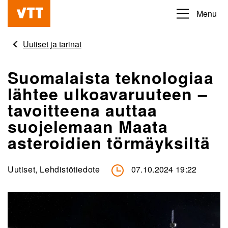
Hyppää
Menu
Beyond
pääsisältöön
the
Uutiset ja tarinat
obvious
Suomalaista teknologiaa
lähtee ulkoavaruuteen –
tavoitteena auttaa
suojelemaan Maata
asteroidien törmäyksiltä
Uutiset, Lehdistötiedote
07.10.2024 19:22