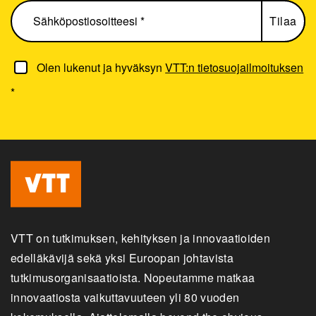
Olen lukenut ja hyväksyn
VTT:n tietosuojailmoituksen
*
VTT on tutkimuksen, kehityksen ja innovaatioiden
edelläkävijä sekä yksi Euroopan johtavista
tutkimusorganisaatioista. Nopeutamme matkaa
innovaatiosta vaikuttavuuteen yli 80 vuoden