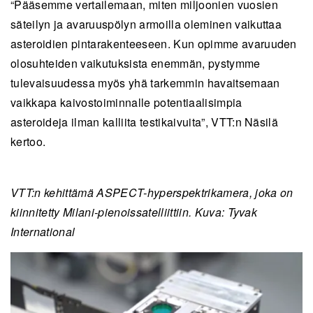
“Pääsemme vertailemaan, miten miljoonien vuosien
säteilyn ja avaruuspölyn armoilla oleminen vaikuttaa
asteroidien pintarakenteeseen. Kun opimme avaruuden
olosuhteiden vaikutuksista enemmän, pystymme
tulevaisuudessa myös yhä tarkemmin havaitsemaan
vaikkapa kaivostoiminnalle potentiaalisimpia
asteroideja ilman kalliita testikaivuita”, VTT:n Näsilä
kertoo.
VTT:n kehittämä ASPECT-hyperspektrikamera, joka on
kiinnitetty Milani-pienoissatelliittiin. Kuva: Tyvak
International