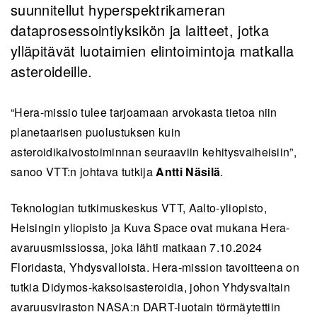
suunnitellut hyperspektrikameran
dataprosessointiyksikön ja laitteet, jotka
ylläpitävät luotaimien elintoimintoja matkalla
asteroideille.
“Hera-missio tulee tarjoamaan arvokasta tietoa niin
planetaarisen puolustuksen kuin
asteroidikaivostoiminnan seuraaviin kehitysvaiheisiin”,
sanoo VTT:n johtava tutkija
Antti Näsilä
.
Teknologian tutkimuskeskus VTT, Aalto-yliopisto,
Helsingin yliopisto ja Kuva Space ovat mukana Hera-
avaruusmissiossa, joka lähti matkaan 7.10.2024
Floridasta, Yhdysvalloista. Hera-mission tavoitteena on
tutkia Didymos-kaksoisasteroidia, johon Yhdysvaltain
avaruusviraston NASA:n DART-luotain törmäytettiin