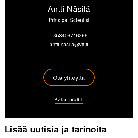
Antti Näsilä
Principal Scientist
+358406716266
antti.nasila@vtt.fi
Ota yhteyttä
Katso profiili
Lisää uutisia ja tarinoita