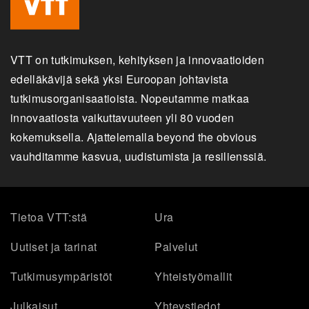
VTT on tutkimuksen, kehityksen ja innovaatioiden
edelläkävijä sekä yksi Euroopan johtavista
tutkimusorganisaatioista. Nopeutamme matkaa
innovaatiosta vaikuttavuuteen yli 80 vuoden
kokemuksella. Ajattelemalla beyond the obvious
vauhditamme kasvua, uudistumista ja resilienssiä.
Tietoa VTT:stä
Ura
Uutiset ja tarinat
Palvelut
Tutkimusympäristöt
Yhteistyömallit
Julkaisut
Yhteystiedot