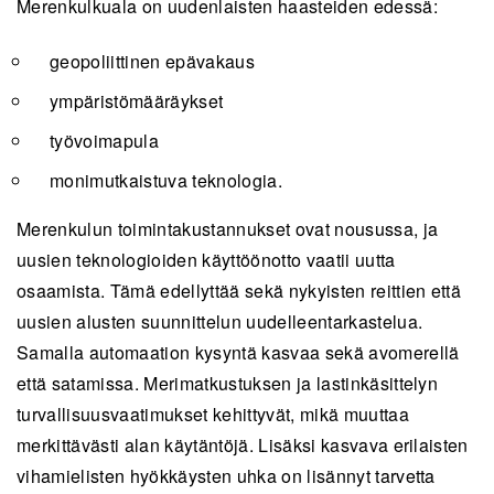
Merenkulkuala on uudenlaisten haasteiden edessä:
geopoliittinen epävakaus
ympäristömääräykset
työvoimapula
monimutkaistuva teknologia.
Merenkulun toimintakustannukset ovat nousussa, ja
uusien teknologioiden käyttöönotto vaatii uutta
osaamista. Tämä edellyttää sekä nykyisten reittien että
uusien alusten suunnittelun uudelleentarkastelua.
Samalla automaation kysyntä kasvaa sekä avomerellä
että satamissa. Merimatkustuksen ja lastinkäsittelyn
turvallisuusvaatimukset kehittyvät, mikä muuttaa
merkittävästi alan käytäntöjä. Lisäksi kasvava erilaisten
vihamielisten hyökkäysten uhka on lisännyt tarvetta