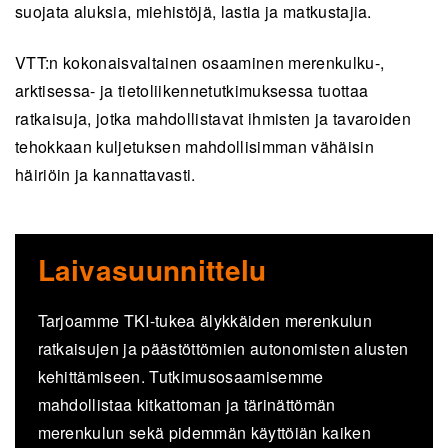
suojata aluksia, miehistöjä, lastia ja matkustajia.
VTT:n kokonaisvaltainen osaaminen merenkulku-,
arktisessa- ja tietoliikennetutkimuksessa tuottaa
ratkaisuja, jotka mahdollistavat ihmisten ja tavaroiden
tehokkaan kuljetuksen mahdollisimman vähäisin
häiriöin ja kannattavasti.
Laivasuunnittelu
Tarjoamme TKI-tukea älykkäiden merenkulun
ratkaisujen ja päästöttömien autonomisten alusten
kehittämiseen. Tutkimusosaamisemme
mahdollistaa kitkattoman ja tärinättömän
merenkulun sekä pidemmän käyttöiän kaiken