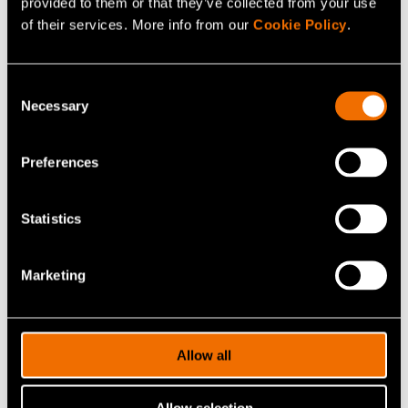
provided to them or that they’ve collected from your use
of their services. More info from our
Cookie Policy
.
Consent
Necessary
Selection
Preferences
Palvelu
Vastuullinen merenkulku ja laivateknologia
Statistics
Marketing
Allow all