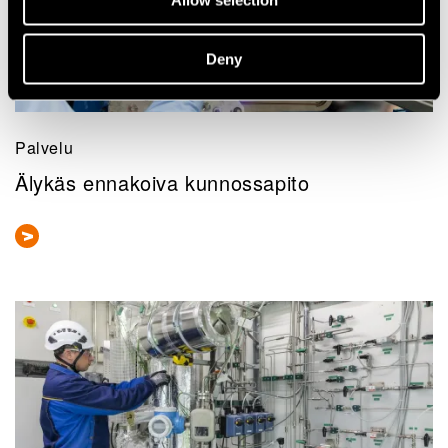
Allow selection
Deny
Palvelu
Älykäs ennakoiva kunnossapito