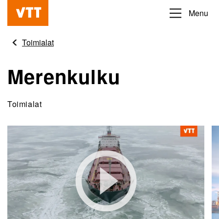
Hyppää
Menu
Beyond
pääsisältöön
the
Toimialat
obvious
Merenkulku
Toimialat