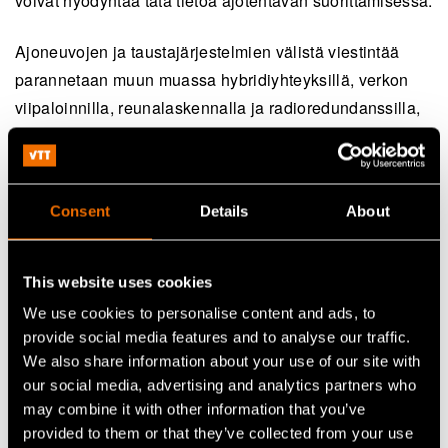
voivat hyödyntää tätä tietoa ajotehtävän suorittamisessa.
Ajoneuvojen ja taustajärjestelmien välistä viestintää
parannetaan muun muassa hybridiyhteyksillä, verkon
viipaloinnilla, reunalaskennalla ja radioredundanssilla,
mukaan lukien satelliittiviestintä. Hankkeen pitkän
aikavälin tavoitteena on vähentää
liikenneonnettomuuksia ja parantaa liikenteen
Consent
Details
About
sujuvuutta ja turvallisuutta kohti 5G-Advanced- ja 6G-
aikakauden älykästä, verkottunutta liikennejärjestelmää.
This website uses cookies
We use cookies to personalise content and ads, to
Lisätietoja:
provide social media features and to analyse our traffic.
We also share information about your use of our site with
VTT, Johan Scholliers,
johan.scholliers@vtt.fi
,
our social media, advertising and analytics partners who
+358405370204
may combine it with other information that you’ve
Ilmatieteen laitos, Timo Sukuvaara
provided to them or that they’ve collected from your use