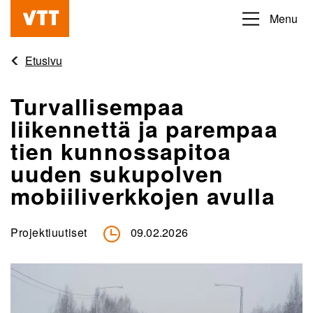
Hyppää
Menu
Beyond
pääsisältöön
the
Etusivu
obvious
Turvallisempaa
liikennettä ja parempaa
tien kunnossapitoa
uuden sukupolven
mobiiliverkkojen avulla
Projektiuutiset
09.02.2026