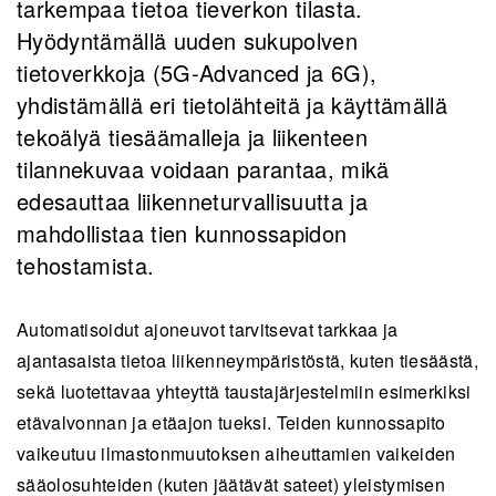
tarkempaa tietoa tieverkon tilasta.
Hyödyntämällä uuden sukupolven
tietoverkkoja (5G-Advanced ja 6G),
yhdistämällä eri tietolähteitä ja käyttämällä
tekoälyä tiesäämalleja ja liikenteen
tilannekuvaa voidaan parantaa, mikä
edesauttaa liikenneturvallisuutta ja
mahdollistaa tien kunnossapidon
tehostamista.
Automatisoidut ajoneuvot tarvitsevat tarkkaa ja
ajantasaista tietoa liikenneympäristöstä, kuten tiesäästä,
sekä luotettavaa yhteyttä taustajärjestelmiin esimerkiksi
etävalvonnan ja etäajon tueksi. Teiden kunnossapito
vaikeutuu ilmastonmuutoksen aiheuttamien vaikeiden
sääolosuhteiden (kuten jäätävät sateet) yleistymisen