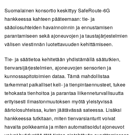
Suomalainen konsortio keskittyy SafeRoute-6G
hankkeessa kahteen pääteemaan: tie- ja
sääolosuhteiden havainnoinnin ja ennustamisen
parantamiseen sekä ajoneuvojen ja taustajärjestelmien
välisen viestinnän luotettavuuden kehittämiseen.
Tie- ja säätietoa kehitetään yhdistämällä säätutkien,
tienvarsijärjestelmien, ajoneuvojen sensorien ja
kunnossapitotoimien dataa. Tämä mahdollistaa
tarkemmat paikalliset keli- ja tienpintaennusteet, tukee
tehokasta tienhoitoa ja parantaa liikenneturvallisuutta
erityisesti ilmastonmuutoksen myötä yleistyvissä
ääriolosuhteissa, kuten jäätävässä sateessa. Lisäksi
hankkeessa tutkitaan, miten tienvarsianturit voivat
havaita poikkeamia ja miten automatisoidut ajoneuvot