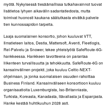
myötä. Nykyisessä tiesäämallissa tutkahavainnot tuovat
lisätietoa lyhyen aikavälin sadantatiedosta, mutta
toimivat huonosti kaukana säätutkasta eivätkä palvele
tien kunnossapidon tarpeita.
Laaja suomalainen konsortio, johon kuuluvat VTT,
Ilmatieteen laitos, Destia, Mattersoft, Aventi, Fleetlogis,
Rel-Palvelu ja Snower, tekee yhteistyötä SafeRoute-6G-
hankkeessa. Hankkeen tavoitteena on parantaa
liikenteen turvallisuutta ja tehokkuutta. SafeRoute-6G on
kansainvälinen projekti, joka kuuluu Celtic-NEXT-
ohjelmaan, ja jonka suomalaisen osuuden rahoittaa
Business Finland. Kansainväliseen konsortioon kuuluu
organisaatioita Luxemburgista, Iso-Britanniasta,
Turkista, Koreasta, Kanadasta, Itävallasta ja Espanjasta.
Hanke kestää huhtikuuhun 2028 asti.