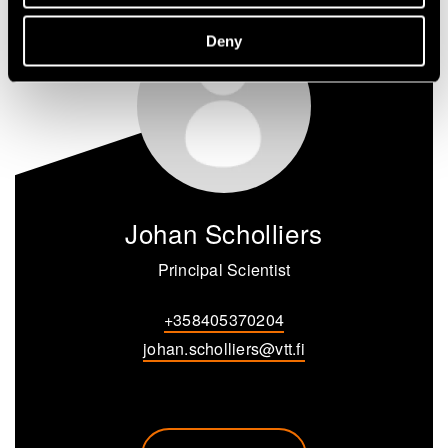
Deny
Johan Scholliers
Principal Scientist
+358405370204
johan.scholliers@vtt.fi