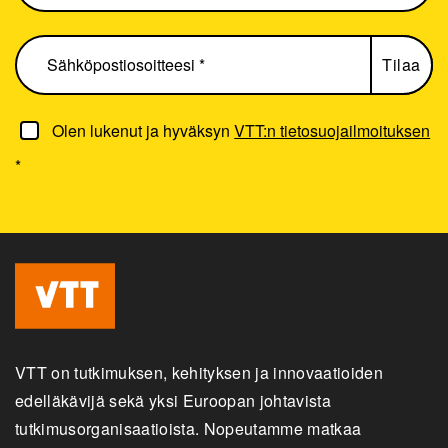
Olen lukenut ja hyväksyn
VTT:n tietosuojailmoituksen
*
VTT on tutkimuksen, kehityksen ja innovaatioiden
edelläkävijä sekä yksi Euroopan johtavista
tutkimusorganisaatioista. Nopeutamme matkaa