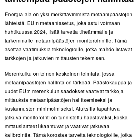
Energia-ala on yksi merkittävimmistä metaanipäästöjen
lähteistä. EU:n metaaniasetus, joka astui voimaan
huhtikuussa 2024, lisää tarvetta tiheämmälle ja
tarkemmalle metaanipäästöjen monitoroinnille. Tämä
asettaa vaatimuksia teknologioille, jotka mahdollistavat
tarkkojen ja jatkuvien mittausten tekemisen.
Merenkulku on toinen keskeinen toimiala, jossa
metaanipäästöjen hallinta on tärkeää. Päästökauppa ja
uudet EU:n merenkulun säädökset vaativat tarkkoja
mittauksia metaanipäästöjen hallitsemiseksi ja
kustannusten minimoimiseksi. Aluksilla tapahtuva
jatkuva monitorointi on tunnistettu haastavaksi, koska
mittauslaitteet likaantuvat ja vaativat jatkuvaa
kalibrointia. Tämä korostaa tarvetta teknologioille, jotka