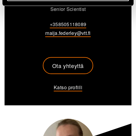
Senior Scientist
+358505118089
maija.federley@vtt.fi
Ota yhteyttä
Katso profiili