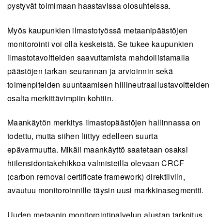
pystyvät toimimaan haastavissa olosuhteissa.
Myös kaupunkien ilmastotyössä metaanipäästöjen
monitorointi voi olla keskeistä. Se tukee kaupunkien
ilmastotavoitteiden saavuttamista mahdollistamalla
päästöjen tarkan seurannan ja arvioinnin sekä
toimenpiteiden suuntaamisen hiilineutraaliustavoitteiden
osalta merkittävimpiin kohtiin.
Maankäytön merkitys ilmastopäästöjen hallinnassa on
todettu, mutta siihen liittyy edelleen suurta
epävarmuutta. Mikäli maankäyttö saatetaan osaksi
hiilensidontakehikkoa valmisteilla olevaan CRCF
(carbon removal certificate framework) direktiiviin,
avautuu monitoroinnille täysin uusi markkinasegmentti.
Uuden metaanin monitorointipalvelun alustan tarkoitus