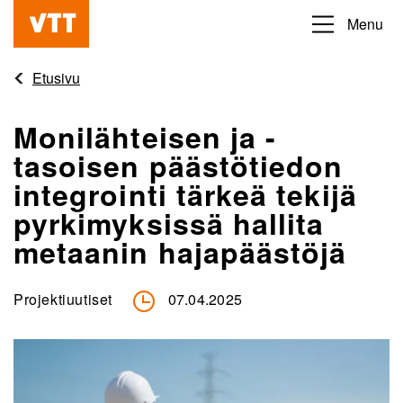
Hyppää
Menu
Beyond
pääsisältöön
the
Etusivu
obvious
Monilähteisen ja -
tasoisen päästötiedon
integrointi tärkeä tekijä
pyrkimyksissä hallita
metaanin hajapäästöjä
Projektiuutiset
07.04.2025