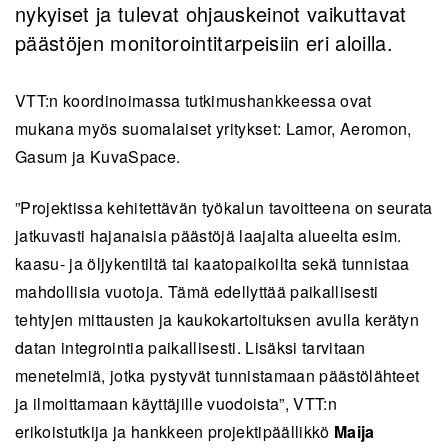
nykyiset ja tulevat ohjauskeinot vaikuttavat
päästöjen monitorointitarpeisiin eri aloilla.
VTT:n koordinoimassa tutkimushankkeessa ovat
mukana myös suomalaiset yritykset: Lamor, Aeromon,
Gasum ja KuvaSpace.
”Projektissa kehitettävän työkalun tavoitteena on seurata
jatkuvasti hajanaisia päästöjä laajalta alueelta esim.
kaasu- ja öljykentiltä tai kaatopaikoilta sekä tunnistaa
mahdollisia vuotoja. Tämä edellyttää paikallisesti
tehtyjen mittausten ja kaukokartoituksen avulla kerätyn
datan integrointia paikallisesti. Lisäksi tarvitaan
menetelmiä, jotka pystyvät tunnistamaan päästölähteet
ja ilmoittamaan käyttäjille vuodoista”, VTT:n
erikoistutkija ja hankkeen projektipäällikkö
Maija