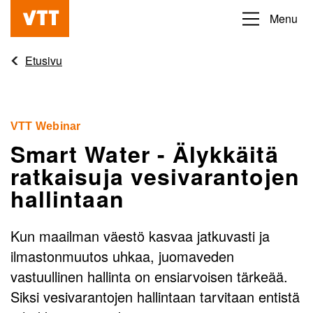
Hyppää
Menu
Beyond
pääsisältöön
the
Etusivu
obvious
VTT Webinar
Smart Water - Älykkäitä
ratkaisuja vesivarantojen
hallintaan
Kun maailman väestö kasvaa jatkuvasti ja
ilmastonmuutos uhkaa, juomaveden
vastuullinen hallinta on ensiarvoisen tärkeää.
Siksi vesivarantojen hallintaan tarvitaan entistä