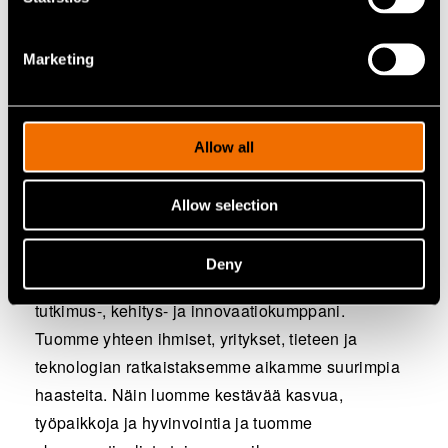
Michael Hanf
Marketing
Lead, Sustainable Business
Ota yhteyttä:
michael.hanf@vtt.fi
Allow all
Allow selection
VTT lyhyesti
Deny
VTT on yritysten ja yhteiskunnan visionäärinen
tutkimus-, kehitys- ja innovaatiokumppani.
Tuomme yhteen ihmiset, yritykset, tieteen ja
teknologian ratkaistaksemme aikamme suurimpia
haasteita. Näin luomme kestävää kasvua,
työpaikkoja ja hyvinvointia ja tuomme