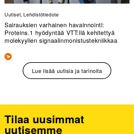
Uutiset, Lehdistötiedote
Sairauksien varhainen havainnointi:
Proteins.1 hyödyntää VTT:llä kehitettyä
molekyylien signaalinmonistustekniikkaa
Lue lisää uutisia ja tarinoita
Tilaa uusimmat
uutisemme