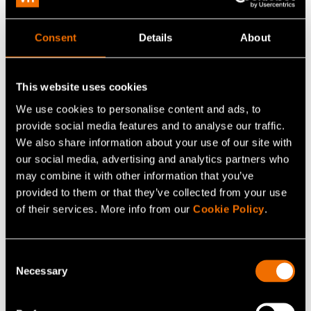
Ota yhteyttä
Consent
Details
About
Katso profiili
This website uses cookies
We use cookies to personalise content and ads, to
provide social media features and to analyse our traffic.
Lisää uutisia ja tarinoita
We also share information about your use of our site with
our social media, advertising and analytics partners who
may combine it with other information that you’ve
provided to them or that they’ve collected from your use
of their services. More info from our
Cookie Policy
.
Consent
Necessary
Selection