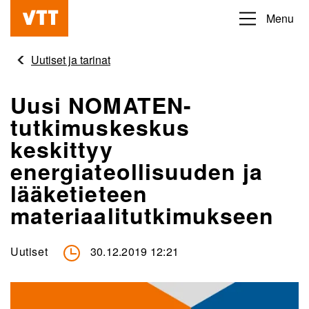
Hyppää
Menu
Beyond
pääsisältöön
the
Uutiset ja tarinat
obvious
Uusi NOMATEN-
tutkimuskeskus
keskittyy
energiateollisuuden ja
lääketieteen
materiaalitutkimukseen
Uutiset
30.12.2019 12:21