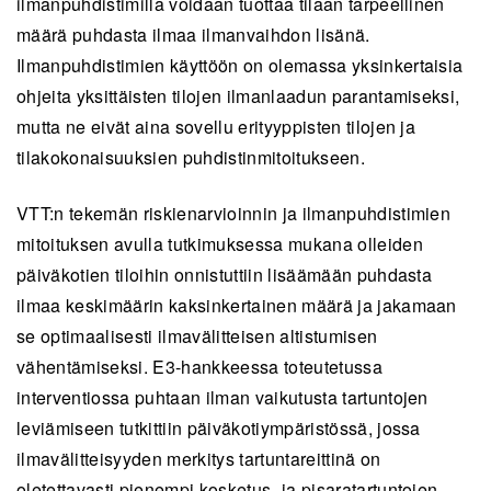
ilmanpuhdistimilla voidaan tuottaa tilaan tarpeellinen
määrä puhdasta ilmaa ilmanvaihdon lisänä.
Ilmanpuhdistimien käyttöön on olemassa yksinkertaisia
ohjeita yksittäisten tilojen ilmanlaadun parantamiseksi,
mutta ne eivät aina sovellu erityyppisten tilojen ja
tilakokonaisuuksien puhdistinmitoitukseen.
VTT:n tekemän riskienarvioinnin ja ilmanpuhdistimien
mitoituksen avulla tutkimuksessa mukana olleiden
päiväkotien tiloihin onnistuttiin lisäämään puhdasta
ilmaa keskimäärin kaksinkertainen määrä ja jakamaan
se optimaalisesti ilmavälitteisen altistumisen
vähentämiseksi. E3-hankkeessa toteutetussa
interventiossa puhtaan ilman vaikutusta tartuntojen
leviämiseen tutkittiin päiväkotiympäristössä, jossa
ilmavälitteisyyden merkitys tartuntareittinä on
oletettavasti pienempi kosketus- ja pisaratartuntojen