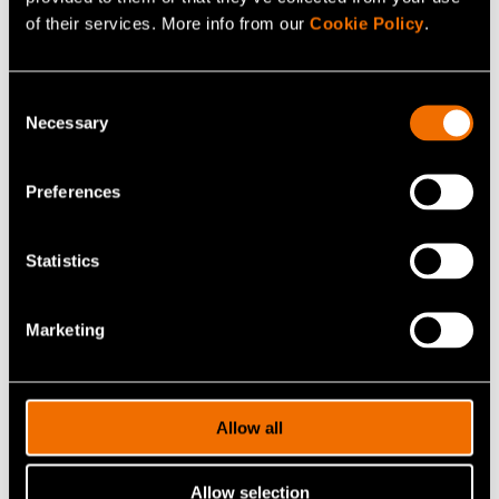
of their services. More info from our
Cookie Policy
.
Katso profiili
Consent
Necessary
Selection
Preferences
Statistics
Marketing
Aku Karvinen
Allow all
Senior Scientist
Allow selection