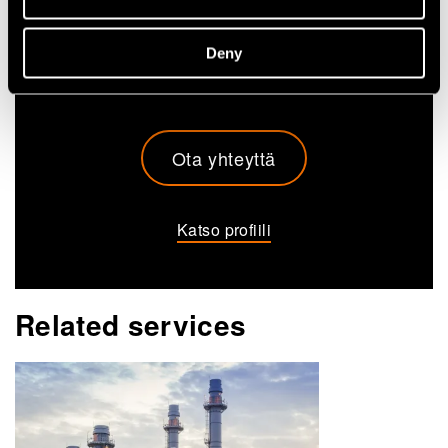
+358405102142
aku.karvinen@vtt.fi
Deny
Ota yhteyttä
Katso profiili
Related services