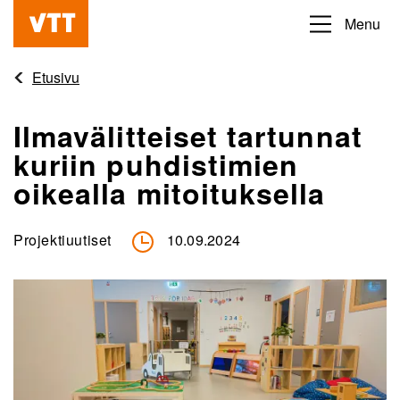
Hyppää
Menu
Beyond
pääsisältöön
the
Etusivu
obvious
Ilmavälitteiset tartunnat
kuriin puhdistimien
oikealla mitoituksella
Projektiuutiset
10.09.2024