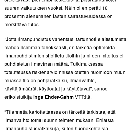
suuren vaikutuksen vuoksi. Näin ollen peräti 18
prosentin aleneminen lasten sairastuvuudessa on
merkittävä tulos.
”Jotta ilmanpuhdistus vähentäisi tartunnoille altistumista
mahdollisimman tehokkaasti, on tärkeää optimoida
ilmanpuhdistimien sijoittelu tiloihin ja niiden mitoitus eli
puhdistetun ilmavirran määrä. Tutkimuksessa
toteutetussa riskienarvioinnissa otettiin huomioon muun
muassa tilojen pohjaratkaisu, ilmanvaihto,
käyttäjämäärät, käyttöajat ja käyttötavat”, sanoo
erikoistutkija
Inga Ehder-Gahm
VTT:ltä.
”Tilannetta kartoitettaessa on tärkeää tarkistaa, että
ilmanvaihto toimii suunnitelmien mukaan. Erilaisia
ilmanpuhdistusratkaisuja, kuten huonekohtaisia,