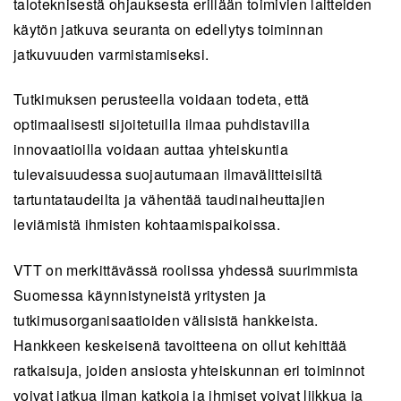
taloteknisestä ohjauksesta erillään toimivien laitteiden
käytön jatkuva seuranta on edellytys toiminnan
jatkuvuuden varmistamiseksi.
Tutkimuksen perusteella voidaan todeta, että
optimaalisesti sijoitetuilla ilmaa puhdistavilla
innovaatioilla voidaan auttaa yhteiskuntia
tulevaisuudessa suojautumaan ilmavälitteisiltä
tartuntataudeilta ja vähentää taudinaiheuttajien
leviämistä ihmisten kohtaamispaikoissa.
VTT on merkittävässä roolissa yhdessä suurimmista
Suomessa käynnistyneistä yritysten ja
tutkimusorganisaatioiden välisistä hankkeista.
Hankkeen keskeisenä tavoitteena on ollut kehittää
ratkaisuja, joiden ansiosta yhteiskunnan eri toiminnot
voivat jatkua ilman katkoja ja ihmiset voivat liikkua ja