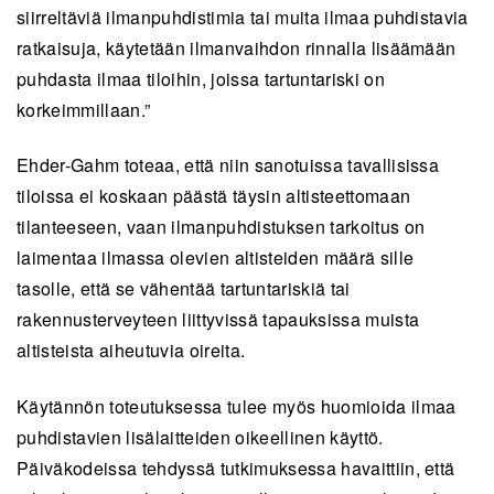
siirreltäviä ilmanpuhdistimia tai muita ilmaa puhdistavia
ratkaisuja, käytetään ilmanvaihdon rinnalla lisäämään
puhdasta ilmaa tiloihin, joissa tartuntariski on
korkeimmillaan.”
Ehder-Gahm toteaa, että niin sanotuissa tavallisissa
tiloissa ei koskaan päästä täysin altisteettomaan
tilanteeseen, vaan ilmanpuhdistuksen tarkoitus on
laimentaa ilmassa olevien altisteiden määrä sille
tasolle, että se vähentää tartuntariskiä tai
rakennusterveyteen liittyvissä tapauksissa muista
altisteista aiheutuvia oireita.
Käytännön toteutuksessa tulee myös huomioida ilmaa
puhdistavien lisälaitteiden oikeellinen käyttö.
Päiväkodeissa tehdyssä tutkimuksessa havaittiin, että