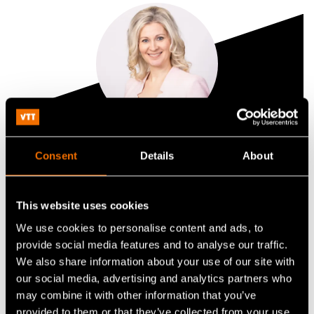
Inga Ehder-Gahm
Consent
Details
About
Senior Scientist
This website uses cookies
+358405427043
We use cookies to personalise content and ads, to
inga.ehder-gahm@vtt.fi
provide social media features and to analyse our traffic.
We also share information about your use of our site with
our social media, advertising and analytics partners who
may combine it with other information that you’ve
Ota yhteyttä
provided to them or that they’ve collected from your use