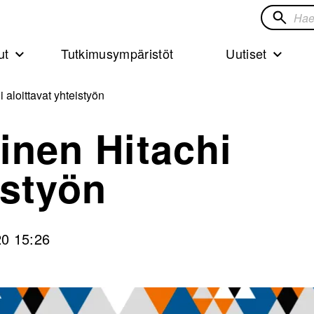
Hae
sivustol
ut
Tutkimusympäristöt
Uutiset
 aloittavat yhteistyön
ainen Hitachi
istyön
20 15:26