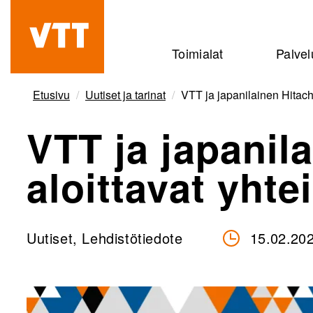
Hyppää
pääsisältöön
Beyond
Toimialat
Palvel
the
obvious
Etusivu
Uutiset ja tarinat
VTT ja japanilainen Hitachi
VTT ja japanil
aloittavat yhte
Uutiset, Lehdistötiedote
15.02.20