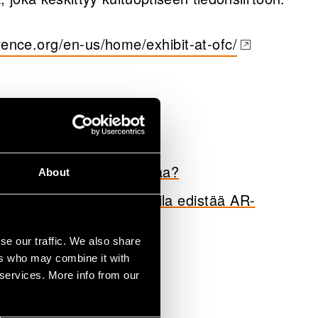
ence.org/en-us/home/exhibit-at-ofc/
son − Mistä Suomi kasvaa?
About
Yhteiskäyttöinen puhdastila edistää AR-
se our traffic. We also share
ers who may combine it with
 services. More info from our