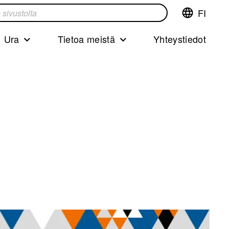
FI
Vaihda
ta
kieltä,nyky
kieliFinnish
Ura
Tietoa meistä
Yhteystiedot