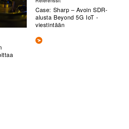
Referenssit
Case: Sharp – Avoin SDR-
alusta Beyond 5G IoT -
viestintään
n
ittaa