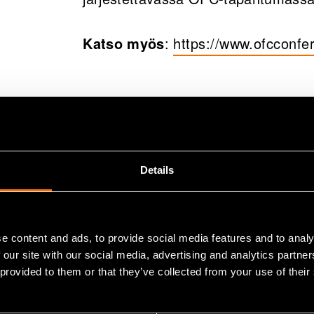
Katso myös
:
https://www.ofcconfer
(opens in a new tab)
Jatka lukemista
Palvelu:
Integroitu fotoniikka
White paper:
Läpi kuolemanlaak
Details
Asiakastarina:
Case: Dispelix – 
valojohteiden T&K-työtä
e content and ads, to provide social media features and to analy
 our site with our social media, advertising and analytics partn
 provided to them or that they’ve collected from your use of their
Jaa