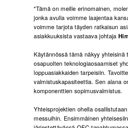
"Tämä on meille erinomainen, molem
jonka avulla voimme laajentaa kan
voimme tarjota täyden ratkaisun as
asiakkuuksista vastaava johtaja
Him
Käytännössä tämä näkyy yhteisinä t
osapuolten teknologiaosaamiset yhdi
loppuasiakkaiden tarpeisiin. Tavoi
valmistuskapasiteettia. Sen alana on
komponenttien sopimusvalmistus.
Yhteisprojektien ohella osallistutaa
messuihin. Ensimmäinen yhteisesi
järjestettävässä OFC-tapahtumassa, 