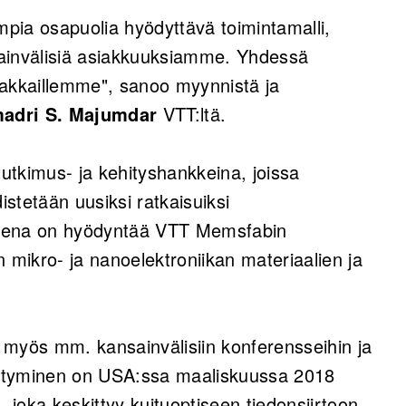
pia osapuolia hyödyttävä toimintamalli,
sainvälisiä asiakkuuksiamme. Yhdessä
iakkaillemme", sanoo myynnistä ja
adri S. Majumdar
VTT:ltä.
utkimus- ja kehityshankkeina, joissa
stetään uusiksi ratkaisuiksi
tteena on hyödyntää VTT Memsfabin
 mikro- ja nanoelektroniikan materiaalien ja
n myös mm. kansainvälisiin konferensseihin ja
intyminen on USA:ssa maaliskuussa 2018
joka keskittyy kuituoptiseen tiedonsiirtoon.