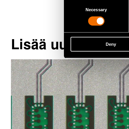
Consent
Necessary
Selection
Lisää uutisia ja ta
Deny