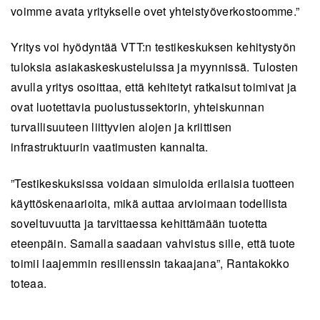
voimme avata yritykselle ovet yhteistyöverkostoomme.”
Yritys voi hyödyntää VTT:n testikeskuksen kehitystyön
tuloksia asiakaskeskusteluissa ja myynnissä. Tulosten
avulla yritys osoittaa, että kehitetyt ratkaisut toimivat ja
ovat luotettavia puolustussektorin, yhteiskunnan
turvallisuuteen liittyvien alojen ja kriittisen
infrastruktuurin vaatimusten kannalta.
”Testikeskuksissa voidaan simuloida erilaisia tuotteen
käyttöskenaarioita, mikä auttaa arvioimaan todellista
soveltuvuutta ja tarvittaessa kehittämään tuotetta
eteenpäin. Samalla saadaan vahvistus sille, että tuote
toimii laajemmin resilienssin takaajana”, Rantakokko
toteaa.