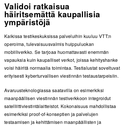
Validoi ratkaisua
häiritsemättä kaupallisia
ympäristöjä
Kaikissa testikeskuksissa palveluihin kuuluu VTT:n
operoima, tulevaisuusvalmis huippuluokan
mobiiliverkko. Se tarjoaa huomattavasti enemmän
vapauksia kuin kaupalliset verkot, joissa kehityshanke
voisi häiritä normaalia toimintaa. Testialustat soveltuvat
erityisesti kyberturvallisen viestinnän testaustarpeisiin.
Avaruusteknologiassa saatavilla on esimerkiksi
maanpäällisen viestinnän testiverkkoon integroidut
satelliittiviestintälaitteistot. Kokonaisuus mahdollistaa
esimerkiksi proof-of-konseptien ja palvelujen
testaamisen ja kehittämisen maanpäällisten ja