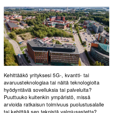
Kehittääkö yrityksesi 5G-, kvantti- tai
avaruusteknologiaa tai näitä teknologioita
hyödyntäviä sovelluksia tai palveluita?
Puuttuuko kuitenkin ympäristö, missä
arvioida ratkaisun toimivuus puolustusalalle
tai kehittää sen teknistä valmiusastetta?