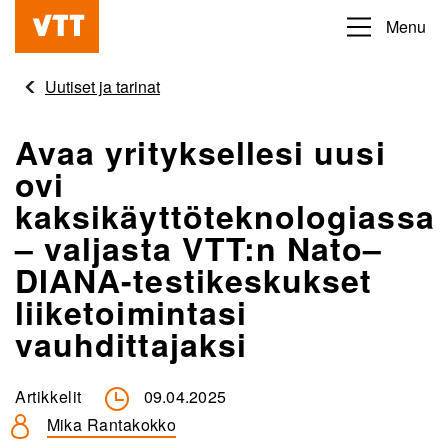
Hyppää
Menu
Beyond
pääsisältöön
the
Uutiset ja tarinat
obvious
Avaa yrityksellesi uusi
ovi
kaksikäyttöteknologiassa
– valjasta VTT:n Nato–
DIANA-testikeskukset
liiketoimintasi
vauhdittajaksi
Artikkelit
09.04.2025
Mika Rantakokko