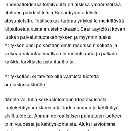
omaa infrastruktuuria.
innovaatioidensa toimivuutta erilaisissa ympäristöissä,
ulottuen puhdastiloista Sodankylän arktisiin
Yritykset voivat hyödyntää testikeskusten
olosuhteisiin. Testikeskus tarjoaa yrityksille merkittävää
infrastruktuuria ja asiantuntijaverkostoja, vaikka
kilpailuetua kustannustehokkaasti. Saat käyttöösi kovan
niillä ei olisi valmiita tuotteita puolustus- tai
luokan palvelut tuotekehityksen ja myynnin tueksi.
siviilimarkkinoille, ja keskukset tukevat erilaisia
Yrityksen olisi pelkästään omin resurssein kallista ja
teknologian kehitysvaiheita.
vaikeaa rakentaa vaativaa infrastruktuuria ja palkata
Testikeskuksissa on saatavilla
kaikkia tarvittavia asiantuntijoita.
huipputeknologiaa, kuten 5G-mobiiliverkot ja
kvanttitietokoneet, jotka mahdollistavat
Yritykselläsi ei tarvitse olla valmista tuotetta
monimutkaisten teknologioiden validoinnin ja
puolustussektorille.
kehittämisen puolustussektorin vaatimusten
mukaisesti.
”Meille voi tulla keskustelemaan ideatasoisesta
tuotekehityshankkeesta tai todentamaan jo kehitettyä
Nato DIANA -testikeskukset auttavat yrityksiä
siviilituotetta. Annamme realistisen palautteen tuotteen
kehitystyössä, kuten tuotteen toimivuuden
toimivuudesta ja kehityskohteista. Aluksi arvioimme
validoinnissa, markkina-aseman