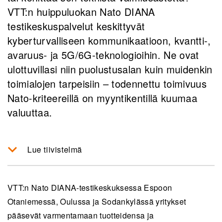
VTT:n huippuluokan Nato DIANA
testikeskuspalvelut keskittyvät
kyberturvalliseen kommunikaatioon, kvantti-,
avaruus- ja 5G/6G-teknologioihin. Ne ovat
ulottuvillasi niin puolustusalan kuin muidenkin
toimialojen tarpeisiin – todennettu toimivuus
Nato-kriteereillä on myyntikentillä kuumaa
valuuttaa.
Lue tiivistelmä
VTT:n Nato DIANA -testikeskukset tarjoavat
yrityksille mahdollisuuden testata ja kehittää
VTT:n Nato DIANA-testikeskuksessa Espoon
tuotteita monipuolisissa ympäristöissä
Otaniemessä, Oulussa ja Sodankylässä yritykset
kustannustehokkaasti ilman tarvetta rakentaa
pääsevät varmentamaan tuotteidensa ja