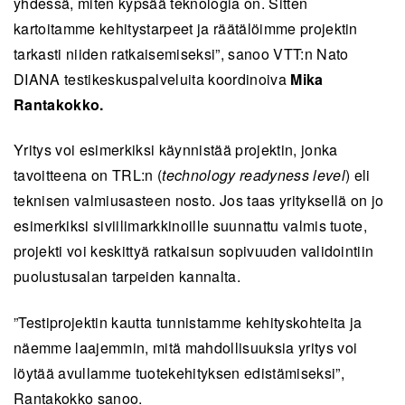
yhdessä, miten kypsää teknologia on. Sitten
vahvistamisessa ja uusien kaupallisten
kartoitamme kehitystarpeet ja räätälöimme projektin
mahdollisuuksien tunnistamisessa.
tarkasti niiden ratkaisemiseksi”, sanoo VTT:n Nato
Tiivistelmä on tekoälyn tekemä ja ihmisen tarkistama.
DIANA testikeskuspalveluita koordinoiva
Mika
Rantakokko.
Yritys voi esimerkiksi käynnistää projektin, jonka
tavoitteena on TRL:n (
technology readyness level
) eli
teknisen valmiusasteen nosto. Jos taas yrityksellä on jo
esimerkiksi siviilimarkkinoille suunnattu valmis tuote,
projekti voi keskittyä ratkaisun sopivuuden validointiin
puolustusalan tarpeiden kannalta.
”Testiprojektin kautta tunnistamme kehityskohteita ja
näemme laajemmin, mitä mahdollisuuksia yritys voi
löytää avullamme tuotekehityksen edistämiseksi”,
Rantakokko sanoo.