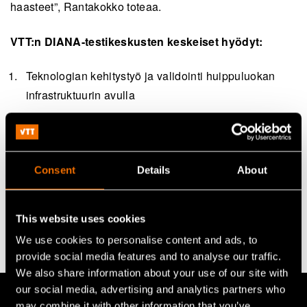
haasteet”, Rantakokko toteaa.
VTT:n DIANA-testikeskusten keskeiset hyödyt:
Teknologian kehitystyö ja validointi huippuluokan
infrastruktuurin avulla
Verkostoituminen asiantuntijoiden ja
yhteistyökumppanien kanssa
Vahvempi markkina-asema ja myynnin
Consent
Details
About
vauhdittaminen
Lisätietoa NATO DIANA Secure Connectivity, Space
This website uses cookies
and Quantum (SCSQ) -testikeskuspalveluista.
We use cookies to personalise content and ads, to
provide social media features and to analyse our traffic.
We also share information about your use of our site with
our social media, advertising and analytics partners who
Aika hyö­dyn­tää Nato DIANA-​testikeskuksen pal­ve­lui­ta
may combine it with other information that you’ve