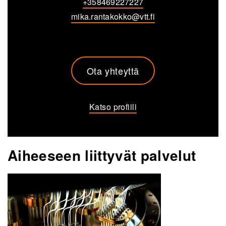
+358469227227
mika.rantakokko@vtt.fi
Ota yhteyttä
Katso profiili
Aiheeseen liittyvät palvelut