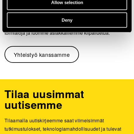
Allow selection
Deny
Katso, kuinka edistämme kestävää kasvua, uudistamme
toimialoja ja luomme asiakkaillemme kilpailuetua.
Yhteistyö kanssamme
Tilaa uusimmat
uutisemme
Tilaamalla uutiskirjeemme saat viimeisimmät
tutkimustulokset, teknologiamahdollisuudet ja tulevat