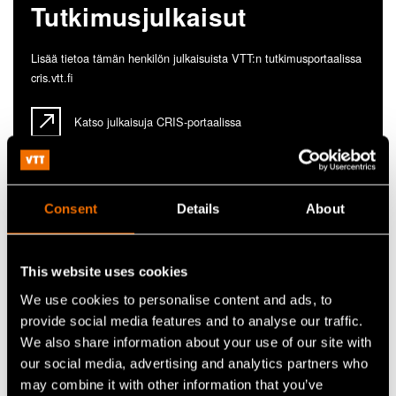
Tutkimusjulkaisut
Lisää tietoa tämän henkilön julkaisuista VTT:n tutkimusportaalissa
cris.vtt.fi
Katso julkaisuja CRIS-portaalissa
Consent
Details
About
This website uses cookies
Ota yhteyttä
We use cookies to personalise content and ads, to
provide social media features and to analyse our traffic.
Laita viesti henkilölle Tuomas
We also share information about your use of our site with
Pensala ja löydä uusia oivalluksia
our social media, advertising and analytics partners who
ja ratkaisuja.
may combine it with other information that you’ve