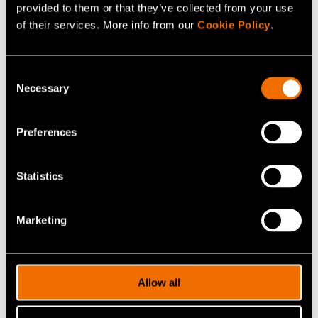
provided to them or that they’ve collected from your use
of their services. More info from our
Cookie Policy
.
Ota yhteyttä
Consent
Necessary
Selection
Kumppanisi kestävään
Preferences
kasvuun
Statistics
Marketing
Allow all