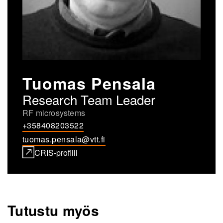
Tuomas Pensala
Research Team Leader
RF microsystems
+358408203522
tuomas.pensala@vtt.fi
CRIS-profiili
Tutustu myös