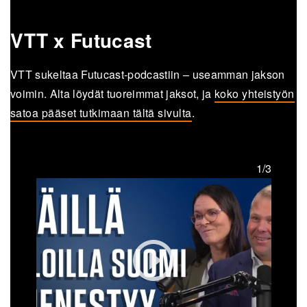
VTT x Futucast
VTT sukeltaa Futucast-podcastiin – useamman jakson
voimin. Alta löydät tuoreimmat jaksot, ja
koko yhteistyön
satoa pääset tutkimaan tältä sivulta
.
1/3