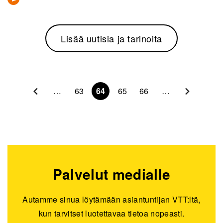
Lisää uutisia ja tarinoita
Sivunumerointi
…
63
64
65
66
…
Palvelut medialle
Autamme sinua löytämään asiantuntijan VTT:ltä,
kun tarvitset luotettavaa tietoa nopeasti.