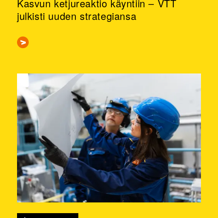
Kasvun ketjureaktio käyntiin – VTT
julkisti uuden strategiansa