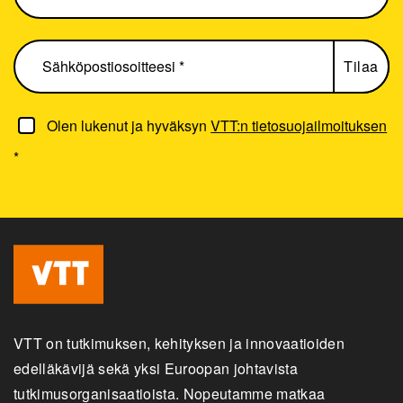
Olen lukenut ja hyväksyn
VTT:n tietosuojailmoituksen
*
VTT on tutkimuksen, kehityksen ja innovaatioiden
edelläkävijä sekä yksi Euroopan johtavista
tutkimusorganisaatioista. Nopeutamme matkaa