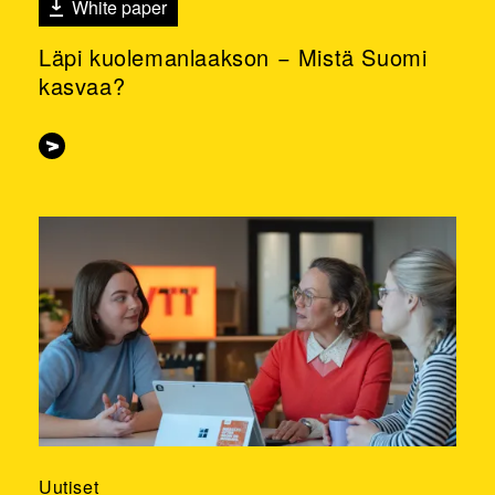
White paper
Läpi kuolemanlaakson − Mistä Suomi
kasvaa?
Uutiset