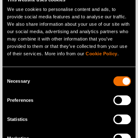
We use cookies to personalise content and ads, to
provide social media features and to analyse our traffic.
We also share information about your use of our site with
our social media, advertising and analytics partners who
may combine it with other information that you’ve
provided to them or that they’ve collected from your use
of their services. More info from our
Cookie Policy
.
Artikkelit
25 tammikuu 2022
Consent
Necessary
Selection
Hiilidioksidin talteenotolla ja
hyötykäyttöteknologioilla on paljon
potentiaalia ilmastovaikutusten
Preferences
vähentämisessä
Statistics