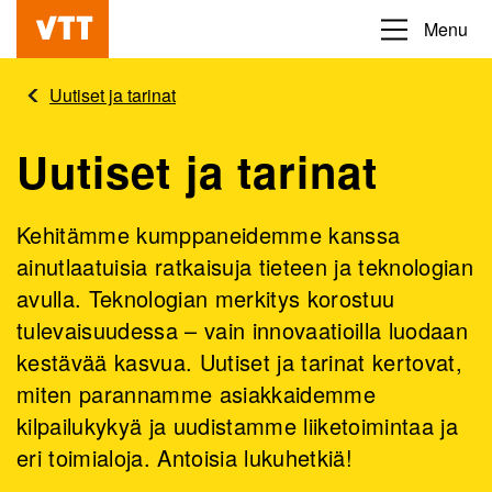
Hyppää
Menu
Beyond
pääsisältöön
the
Uutiset ja tarinat
obvious
Uutiset ja tarinat
Kehitämme kumppaneidemme kanssa
ainutlaatuisia ratkaisuja tieteen ja teknologian
avulla. Teknologian merkitys korostuu
tulevaisuudessa – vain innovaatioilla luodaan
kestävää kasvua. Uutiset ja tarinat kertovat,
miten parannamme asiakkaidemme
kilpailukykyä ja uudistamme liiketoimintaa ja
eri toimialoja. Antoisia lukuhetkiä!