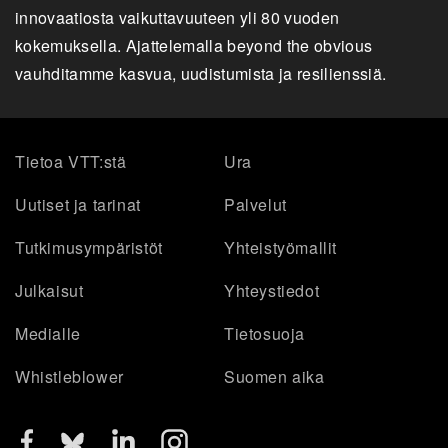
innovaatiosta vaikuttavuuteen yli 80 vuoden
kokemuksella. Ajattelemalla beyond the obvious
vauhditamme kasvua, uudistumista ja resilienssiä.
Tietoa VTT:stä
Ura
Uutiset ja tarinat
Palvelut
Tutkimusympäristöt
Yhteistyömallit
Julkaisut
Yhteystiedot
Medialle
Tietosuoja
Whistleblower
Suomen aika