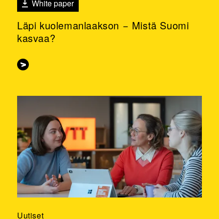
White paper
Läpi kuolemanlaakson − Mistä Suomi
kasvaa?
Uutiset