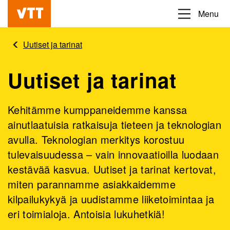
Hyppää
Menu
Beyond
pääsisältöön
the
Uutiset ja tarinat
obvious
Uutiset ja tarinat
Kehitämme kumppaneidemme kanssa
ainutlaatuisia ratkaisuja tieteen ja teknologian
avulla. Teknologian merkitys korostuu
tulevaisuudessa – vain innovaatioilla luodaan
kestävää kasvua. Uutiset ja tarinat kertovat,
miten parannamme asiakkaidemme
kilpailukykyä ja uudistamme liiketoimintaa ja
eri toimialoja. Antoisia lukuhetkiä!