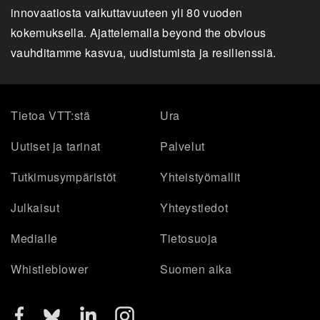
innovaatiosta vaikuttavuuteen yli 80 vuoden
kokemuksella. Ajattelemalla beyond the obvious
vauhditamme kasvua, uudistumista ja resilienssiä.
Tietoa VTT:stä
Ura
Uutiset ja tarinat
Palvelut
Tutkimusympäristöt
Yhteistyömallit
Julkaisut
Yhteystiedot
Medialle
Tietosuoja
Whistleblower
Suomen aika