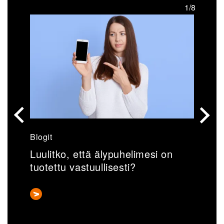
/8
1/8
Blogit
U
Luulitko, että älypuhelimesi on
V
tuotettu vastuullisesti?
k