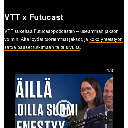
VTT x Futucast
VTT sukeltaa Futucast-podcastiin – useamman jakson
voimin. Alta löydät tuoreimmat jaksot, ja
koko yhteistyön
satoa pääset tutkimaan tältä sivulta
.
1/3