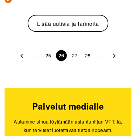
Lisää uutisia ja tarinoita
Sivunumerointi
…
25
26
27
28
…
Palvelut medialle
Autamme sinua löytämään asiantuntijan VTT:ltä,
kun tarvitset luotettavaa tietoa nopeasti.