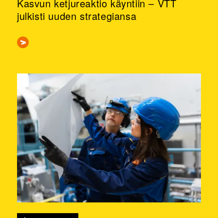
Kasvun ketjureaktio käyntiin – VTT
julkisti uuden strategiansa