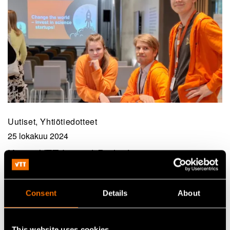
Uutiset, Yhtiötiedotteet
25 lokakuu 2024
Katso VTT LaunchPadin hautomotiimien
pitchaukset
Consent
Details
About
This website uses cookies