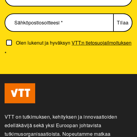
Olen lukenut ja hyväksyn
VTT:n tietosuojailmoituksen
*
VTT on tutkimuksen, kehityksen ja innovaatioiden
edelläkävijä sekä yksi Euroopan johtavista
tutkimusorganisaatioista. Nopeutamme matkaa