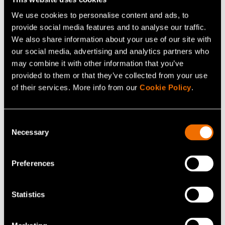
We use cookies to personalise content and ads, to
provide social media features and to analyse our traffic.
We also share information about your use of our site with
our social media, advertising and analytics partners who
may combine it with other information that you’ve
provided to them or that they’ve collected from your use
of their services. More info from our
Cookie Policy
.
Blogit
Consent
Necessary
24 lokakuu 2024
Selection
Toimi nyt ja erottaudu kestävillä
pakkauksilla
Preferences
Statistics