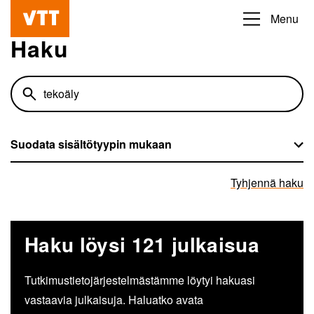
Hyppää
Menu
Beyond
pääsisältöön
Haku
the
obvious
Hae sivustolta
Suodata sisältötyypin mukaan
Tyhjennä haku
Haku löysi 121 julkaisua
Tutkimustietojärjestelmästämme löytyi hakuasi
vastaavia julkaisuja. Haluatko avata