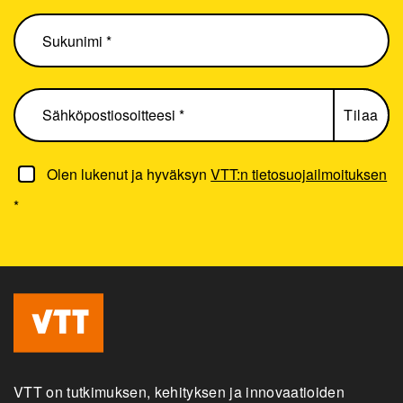
Olen lukenut ja hyväksyn
VTT:n tietosuojailmoituksen
*
VTT on tutkimuksen, kehityksen ja innovaatioiden