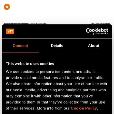
Consent
Details
About
This website uses cookies
We use cookies to personalise content and ads, to
provide social media features and to analyse our traffic.
We also share information about your use of our site with
Uutiset, Lehdistötiedote
our social media, advertising and analytics partners who
Tekoäly torjuu törmäykset –
may combine it with other information that you’ve
Sensorijärjestelmän avulla juna pysähtyy
provided to them or that they’ve collected from your use
ajoissa norsunkin edessä
of their services. More info from our
Cookie Policy
.